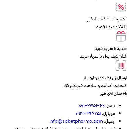
یفات شگفت انگیز
 را هر بارخرید
 کیف پول با هربار خرید
ل زیر نظر دکترداروساز
ت اصالت و سلامت فیزیکی کالا
های ارتباطی
تلفن:
07132353120
موبایل:
۰۹۳۳۴۹۱۶۷۵۱
ایمیل:
info@sabetpharma.com
آدرس:
شیراز – خیابان زند – روبروی دانشکده مهندسی 1 -جنب