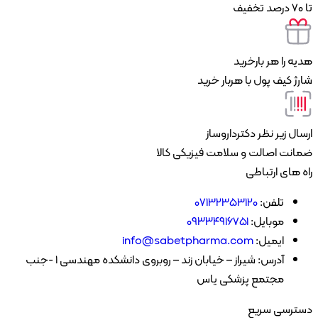
ه را هر بارخرید
ژ کیف پول با هربار خرید
ال زیر نظر دکترداروساز
انت اصالت و سلامت فیزیکی کالا
 های ارتباطی
تلفن:
07132353120
موبایل:
۰۹۳۳۴۹۱۶۷۵۱
ایمیل:
info@sabetpharma.com
آدرس:
شیراز – خیابان زند – روبروی دانشکده مهندسی 1 -جنب
مجتمع پزشکی یاس
ترسی سریع