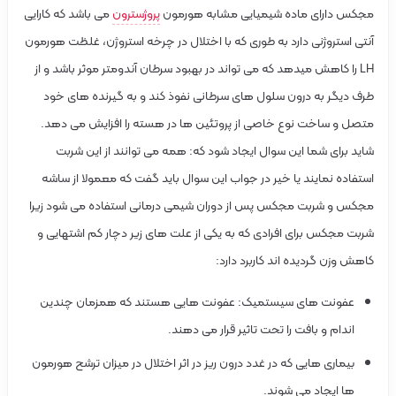
مجکس دارای ماده شیمیایی مشابه هورمون
پروژسترون
می باشد که کارایی
آنتی استروژنی دارد به طوری که با اختلال در چرخه استروژن، غلظت هورمون
LH را کاهش میدهد که می تواند در بهبود سرطان آندومتر موثر باشد و از
طرف دیگر به درون سلول های سرطانی نفوذ کند و به گیرنده های خود
متصل و ساخت نوع خاصی از پروتئین ها در هسته را افزایش می دهد.
شاید برای شما این سوال ایجاد شود که: همه می توانند از این شربت
استفاده نمایند یا خیر در جواب این سوال باید گفت که معمولا از ساشه
مجکس و شربت مجکس پس از دوران شیمی درمانی استفاده می شود زیرا
شربت مجکس برای افرادی که به یکی از علت های زیر دچار کم اشتهایی و
کاهش وزن گردیده اند کاربرد دارد:
عفونت های سیستمیک: عفونت هایی هستند که همزمان چندین
اندام و بافت را تحت تاثیر قرار می دهند.
بیماری هایی که در غدد درون ریز در اثر اختلال در میزان ترشح هورمون
ها ایجاد می شوند.