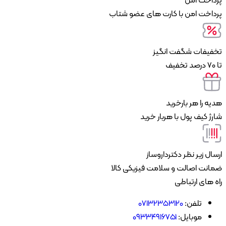
داخت امن با کارت های عضو شتاب
فیفات شگفت انگیز
ه را هر بارخرید
ژ کیف پول با هربار خرید
ال زیر نظر دکترداروساز
انت اصالت و سلامت فیزیکی کالا
 های ارتباطی
تلفن:
07132353120
موبایل:
۰۹۳۳۴۹۱۶۷۵۱