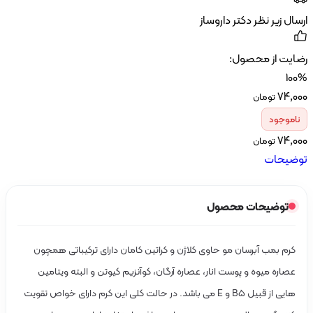
ال زیر نظر دکتر داروساز
ایت از محصول:
10
۷۴٬۰
تومان
اموجود
۷۴٬۰
تومان
ضیحات
توضیحات محصول
کرم بمب آبرسان مو حاوی کلاژن و کراتین کامان دارای ترکیباتی همچون
عصاره میوه و پوست انار، عصاره آرگان، کوآنزیم کیوتن و البته ویتامین
هایی از قبیل B5 و E می باشد. در حالت کلی این کرم دارای خواص تقویت